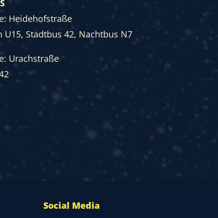
S
le: Heidehofstraße
n U15, Stadtbus 42, Nachtbus N7
le: Urachstraße
42
Social Media