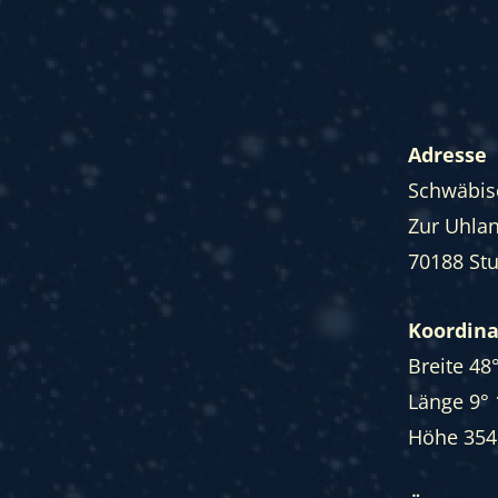
Adresse
Schwäbisc
Zur Uhla
70188 Stu
Koordin
Breite 48
Länge 9° 
Höhe 354