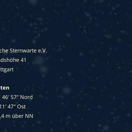
he Sternwarte e.V.
ndshöhe 41
ttgart
aten
° 46′ 57″ Nord
11′ 47″ Ost
,4 m über NN