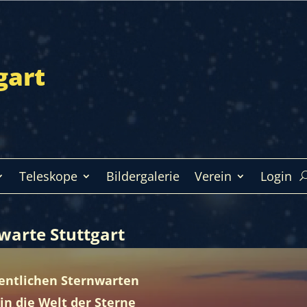
gart
Teleskope
Bildergalerie
Verein
Login
warte Stuttgart
fentlichen Sternwarten
in die Welt der Sterne