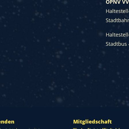
ÖPNV VV
Haltestel
Stadtbah
Haltestel
Stadtbus 
enden
Mitgliedschaft